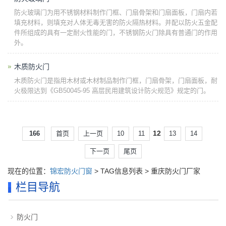
防火玻璃门为用不锈钢材料制作门框、门扇骨架和门扇面板，门扇内若
填充材料，则填充对人体无毒无害的防火隔热材料。并配以防火五金配
件所组成的具有一定耐火性能的门，不锈钢防火门除具有普通门的作用
外。
木质防火门
木质防火门是指用木材或木材制品制作门框，门扇骨架，门扇面板，耐
火极限达到《GB50045-95 高层民用建筑设计防火规范》规定的门。
12
166
首页
上一页
10
11
13
14
下一页
尾页
现在的位置：
锦宏防火门窗
> TAG信息列表 > 重庆防火门厂家
栏目导航
防火门