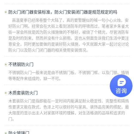
防火门闭门器安装标准，防火门安装闭门器是规范规定的吗
高温夏季已经席卷整个大陆了，真的要警醒似的喊一句小心火烛，安
好防火门啊。经常会在大街上看到消防车的呼啸而过，笔者家乡朱雀大
街一家会所就是因为防火措施做的不够好，被烧了个精光，尽管消防车
是及时的到来，然而并没有什么卵用。这也从侧面告诉我们生活中要注
意安全，同时更加要做的是装好防火措施，今天就跟大家一起讨论讨论
防火门以及防火门闭门器的相关使用安装情况。
不锈钢防火门
不锈钢防火门一般来说是由不锈钢门板、不锈钢门框、以及门锁、插销
等等配件来组成的，缺一不可。
木质套装防火门
木套装防火门是指即能在一定时间内能满足耐火稳定性、完整性和隔热
性要求又能在款式、色泽上可以很好的与家具、装饰品完美的搭配，最
大限度的显示出主人对家居环境的理解，对生活格调的品味和追求的
门。
防火玻璃门