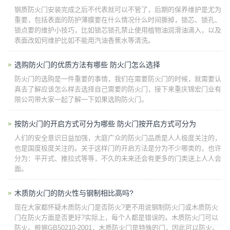
钢质防火门安装完成之后不代表就可以不管了，后期的保养维护是尤为
重要，包括表面的防护薄膜要在什么情况什么时间撕掉，锁芯、锁孔、
锁点要的维护小技巧，比如锁芯锁孔禁止使用植物油润滑油滴入，以及
表面改如何维护比如不能用汽油香蕉水等清洗。
选购防火门的优质方法有哪些 防火门怎么选择
防火门的选购是一件重要的事情，我们在需要防火门的时候，就需要认
真去了解应该怎么样去选择自己需要的防火门，接下来重庆锦宏门业有
限公司带大家一起了解一下如果选购防火门。
按防火门的开启方式可分为哪些 防火门按开启方式可分为
人们的安全意识日益加强，大庭广众的防火门品质是人人极度关注的，
也是国度极度关注的。关于这样门的开启方法是分为不少哪类的，也许
分为：平开式、推拉式等等，不久的未来还会有更多的门类送上人人会
面。
木质防火门的防火性与钢制相比高吗?
现在大家都怀疑木质防火门是否防火?更不用说钢制防火门或木质防火
门在防火方面是否更好?实际上，每个人都是错误的。木质防火门可以
防火。根据GB50210-2001，木质防火门是特殊的门，因此可以防火。