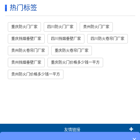
热门标签
重庆防火门厂家
四川防火门厂家
贵州防火门厂家
重庆挡烟垂壁厂家
四川挡烟垂壁厂家
四川防火卷帘门厂家
贵州防火卷帘门厂家
重庆防火卷帘门厂家
贵州挡烟垂壁厂家
重庆防火门价格多少钱一平方
贵州防火门价格多少钱一平方
友情链接
×