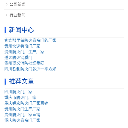
公司新闻
行业新闻
新闻中心
宜宾那里做防火卷帘门的厂家
贵州快速卷帘门厂家
贵州防火门厂生产厂家
遵义防火钢质门
贵州遵义消防挡烟垂壁
四川铁制防火门多少一平方米
推荐文章
四川防火门厂家
重庆市防火门厂家
重庆锦宏防火门厂家直销
贵州防火门生产厂家
贵州防火门厂家直销
重庆防火卷帘门厂家