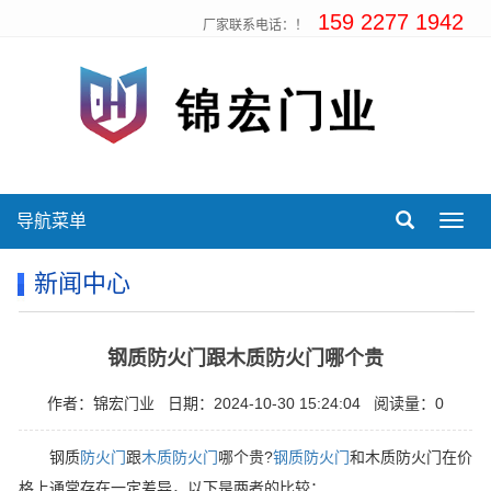
159 2277 1942
厂家联系电话：！
导航菜单
Toggl
navig
新闻中心
钢质防火门跟木质防火门哪个贵
作者：锦宏门业
日期：2024-10-30 15:24:04
阅读量：0
钢质
防火门
跟
木质防火门
哪个贵?
钢质防火门
和木质防火门在价
格上通常存在一定差异，以下是两者的比较：