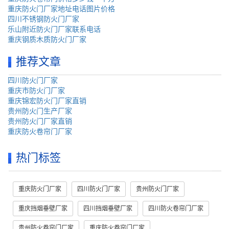
重庆防火门厂家地址电话图片价格
四川不锈钢防火门厂家
乐山附近防火门厂家联系电话
重庆钢质木质防火门厂家
推荐文章
四川防火门厂家
重庆市防火门厂家
重庆锦宏防火门厂家直销
贵州防火门生产厂家
贵州防火门厂家直销
重庆防火卷帘门厂家
热门标签
重庆防火门厂家
四川防火门厂家
贵州防火门厂家
重庆挡烟垂壁厂家
四川挡烟垂壁厂家
四川防火卷帘门厂家
贵州防火卷帘门厂家
重庆防火卷帘门厂家