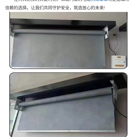
信赖的选择。让我们共同守护安全，筑造放心的未来!