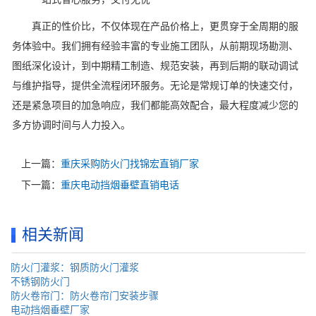
真正的性价比，不仅体现在产品价格上，更贯穿于全周期的服
务体验中。我们拥有经验丰富的专业施工团队，从前期现场勘测、
图纸深化设计，到中期精工制造、规范安装，再到后期的联动调试
与维护指导，提供全流程闭环服务。无论是常规订单的快速交付，
还是紧急项目的加急响应，我们都能高效配合，最大程度减少您的
多方协调时间与人力投入。
上一篇：
重庆采购防火门找锦宏直销厂家
下一篇：
重庆电动挡烟垂壁直销电话
相关新闻
防火门灌浆：钢质防火门灌浆
不锈钢防火门
防火卷帘门：防火卷帘门安装步骤
电动挡烟垂壁厂家