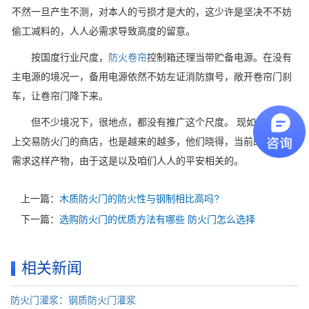
不然一旦产生不测，对本人的亏损才是大的，这少许是坚决不不妨
偷工减料的，人人必需求导致高度的留意。
按国度行业尺度，
防火卷帘
控制箱还理当带贮备电源。在没有
主电源的境况一，备用电源依然不妨左证消防旗号，敞开卷帘门刹
车，让卷帘门降下来。
但不少境况下，很地点，都没有推广这个尺度。 现如今，市道
上交易防火门的商店，也是越来的越多，他们晓得，当前的人们都
需求这样产物，由于这是以及咱们人人的平安相关的。
上一篇：
木质防火门的防火性与钢制相比高吗?
下一篇：
选购防火门的优质方法有哪些 防火门怎么选择
相关新闻
防火门灌浆：钢质防火门灌浆