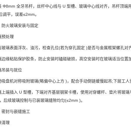
Φ8mm 全牙吊杆，丝杆中心线与 U 型槽、玻璃中心线对齐，吊杆顶
后调平，误差≤2mm。
火玻璃安装与固定
预处理
璃表面浮灰、油污，检查孔位(若为穿孔固定 )是否与金属框架螺孔对
缘粘贴保护胶条，防止安装时磕碰破损，高空安装时在玻璃适当位置加
吊装与就位
盘机对称吸附玻璃(略偏中心上方 )，配合手动倒链缓慢起吊;下层工人
端插入 U 型槽，下端对齐基层钢架卡槽，使用对穿螺杆、垫片将玻璃
 )，后续玻璃控制与已装玻璃缝隙均匀(≤2mm )。
封与嵌缝施工
清理