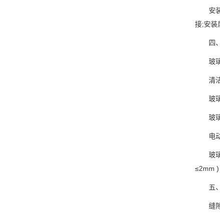
安装 
接;安装
四、防
玻璃
清洁玻
玻璃边
玻璃
电动吸
玻璃上
≤2mm
五、密
缝隙