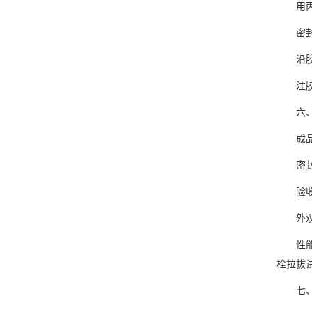
用丙酮
密封
沿胶缝
注胶后用
六、成
成品
密封胶固
验收
外观：
性能：手
栓拉拔试
七、