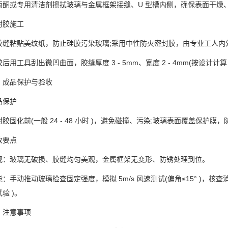
或专用清洁剂擦拭玻璃与金属框架接缝、U 型槽内侧，确保表面干燥
胶施工
粘贴美纹纸，防止硅胶污染玻璃;采用中性防火密封胶，由专业工人内
工具刮出微凹曲面，胶缝厚度 3 - 5mm、宽度 2 - 4mm(按设计计
品保护与验收
保护
化前(一般 24 - 48 小时 )，避免碰撞、污染;玻璃表面覆盖保护膜
要点
玻璃无破损、胶缝均匀美观，金属框架无变形、防锈处理到位。
动推动玻璃检查固定强度，模拟 5m/s 风速测试(偏角≤15° )，核
验 )。
注意事项