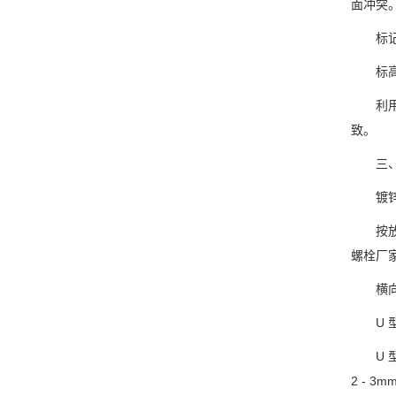
面冲突
标记吊
标高
利用水平
致。
三、金
镀锌角
按放线位
螺栓厂家
横向与纵
U 型
U 型槽
2 - 3