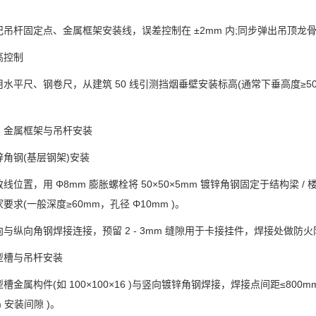
。
杆固定点、金属框架安装线，误差控制在 ±2mm 内;同步弹出吊顶龙骨定
控制
尺、钢卷尺，从建筑 50 线引测挡烟垂壁安装标高(通常下垂高度≥500
属框架与吊杆安装
钢(基层钢架)安装
置，用 Φ8mm 膨胀螺栓将 50×50×5mm 镀锌角钢固定于结构梁 /
要求(一般深度≥60mm，孔径 Φ10mm )。
向角钢焊接连接，预留 2 - 3mm 缝隙用于卡接挂件，焊接处做防火防锈
槽与吊杆安装
金属构件(如 100×100×16 )与竖向镀锌角钢焊接，焊接点间距≤80
mm 安装间隙 )。