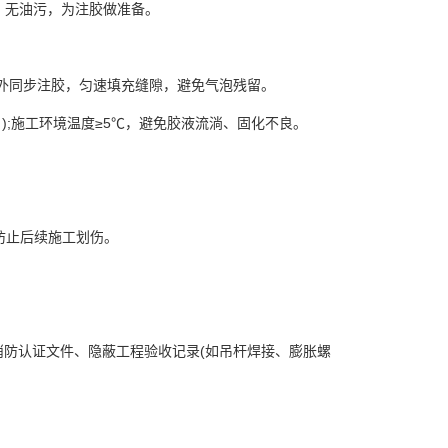
、无油污，为注胶做准备。
外同步注胶，匀速填充缝隙，避免气泡残留。
算 );施工环境温度≥5℃，避免胶液流淌、固化不良。
，防止后续施工划伤。
查消防认证文件、隐蔽工程验收记录(如吊杆焊接、膨胀螺