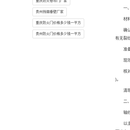
重庆防火卷帘门厂家
一、
贵州挡烟垂壁厂家
材料
重庆防火门价格多少钱一平方
确认 6
贵州防火门价格多少钱一平方
有无裂
准备高
现场
核对建
)。
清理安
二、测
轴线
以主体