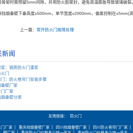
架时需预留5mm间隙，并用防火胶密封，避免高温膨胀导致玻璃破裂
垂壁下垂高度≥500mm，单节宽度≤2000mm，偏差控制在±5mm(高度
上一篇：
常开防火门故障处理
关新闻
灌浆：钢质防火门灌浆
防火门
帘门：防火卷帘门安装步骤
烟垂壁厂家
火门厂家
挡烟垂壁分类
友情链接
防火门
火门厂家
重庆挡烟垂壁厂家
四川挡烟垂壁厂家
四川防火卷帘门厂家
壁厂家
重庆防火门价格多少钱一平方
贵州防火门价格多少钱一平方