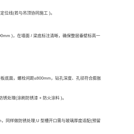
位线(若与吊顶协同施工 )。
mm )，在墙面 / 梁底标注清晰，确保整层垂壁标高一
 楼板底面，螺栓间距≤800mm，钻孔深度、孔径符合膨胀
处理(涂刷防锈漆 + 防火涂料 )。
0mm，同样做防锈处理;U 型槽开口需与玻璃厚度适配(预留