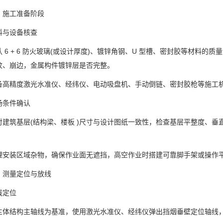
施工准备阶段
与设备核查
 + 6 防火玻璃(或设计厚度)、镀锌角钢、U 型槽、密封胶等材料的质
纹、崩边，金属构件镀锌层是否完整。
精度激光水准仪、经纬仪、电动吸盘机、手动倒链、密封胶枪等施工机
条件确认
筑基层(结构梁、楼板 )尺寸与设计图纸一致性，检查基层平整度、垂直度
装区域杂物，确保作业面无遮挡，高空作业时搭建可靠脚手架或操作
量定位与放线
定位
结构主轴线为基准，使用激光水准仪、经纬仪弹出挡烟垂壁定位轴线，确