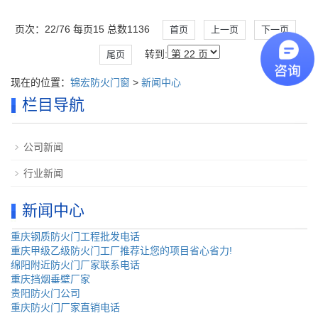
页次：22/76 每页15 总数1136
首页
上一页
下一页
转到:
尾页
现在的位置：
锦宏防火门窗
>
新闻中心
栏目导航
公司新闻
行业新闻
新闻中心
重庆钢质防火门工程批发电话
重庆甲级乙级防火门工厂推荐让您的项目省心省力!
绵阳附近防火门厂家联系电话
重庆挡烟垂壁厂家
贵阳防火门公司
重庆防火门厂家直销电话